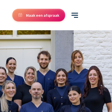
Maak een afspraak
5,0
598 Google reviews
Heb je een
vraag over
Injectables
?