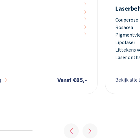
Laserbeh
Couperose
Rosacea
Pigmentvle
Lipolaser
Littekens v
Laser onth
g
Bekijk alle
Vanaf €85,-