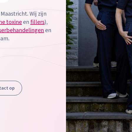
 Maastricht. Wij zijn
ne toxine
en
fillers
),
serbehandelingen
en
aam.
act op