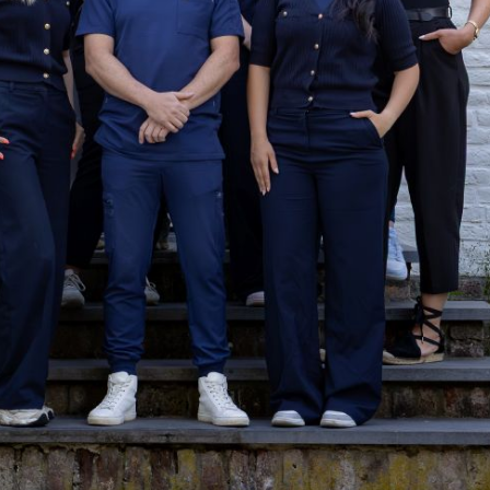
Vraag ‘t aan drs. Rik Dassen.
043 200 3130
Neem contact op