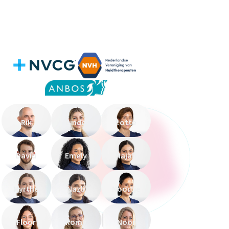
Rik
Linde
Lotte
Davíd
Emely
Najah
Myrthe
Nazli
Noortje
Floor
Romy
Noor