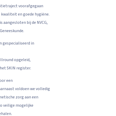
tatietraject voorafgegaan
 kwaliteit en goede hygiëne.
 is aangesloten bij de NVCG,
 Geneeskunde.
n gespecialiseerd in
allround opgeleid,
het SKIN register.
oor een
aarnaast voldoen we volledig
smetische zorg aan een
zo veilige mogelijke
ehalen.