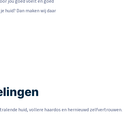
voor jou goed voelt en goed
n je huid? Dan maken wij daar
elingen
tralende huid, vollere haardos en hernieuwd zelfvertrouwen.