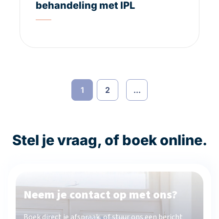
behandeling met IPL
1
2
...
Stel je vraag, of boek online.
Neem je contact op met ons?
Boek direct je afspraak, of stuur ons een bericht