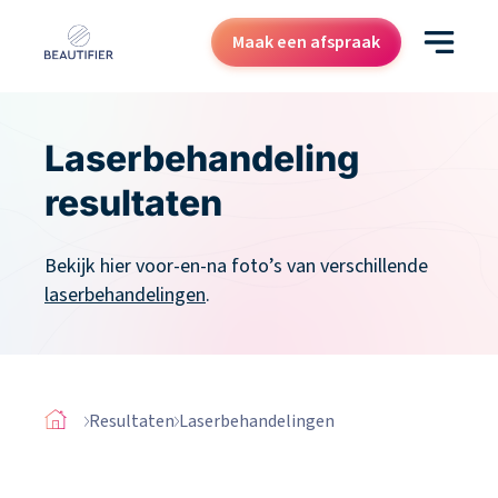
Maak een afspraak
Behandelingen
Laserbehandeling
Resultaten
resultaten
Kenniscentrum
Bekijk hier voor-en-na foto’s van verschillende
Over ons
laserbehandelingen
.
Contact
Cadeaubon
Resultaten
Laserbehandelingen