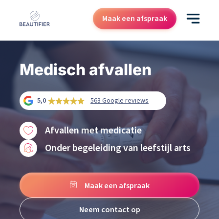
Maak een afspraak
Behandelingen
Medisch afvallen
Resultaten
5,0
563 Google reviews
Kenniscentrum
Over ons
Afvallen met medicatie
Contact
Onder begeleiding van leefstijl arts
Cadeaubon
Maak een afspraak
Neem contact op