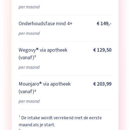
per maand
Onderhoudsfase mnd 4+
€ 149,-
per maand
Wegovy® via apotheek
€ 129,50
(vanaf)³
per maand
Mounjaro® via apotheek
€ 203,99
(vanaf)⁴
per maand
¹ De intake wordt verrekend met de eerste
maand als je start.