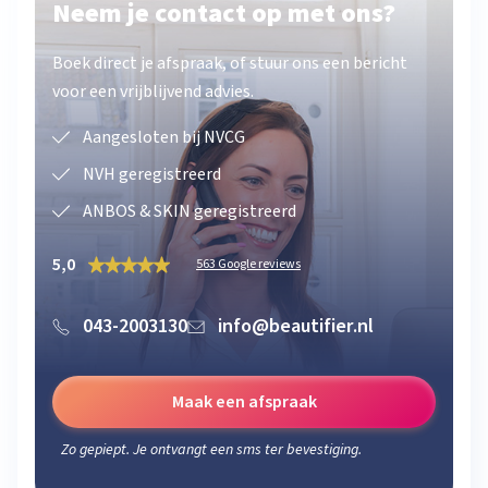
Neem je contact op met ons?
Boek direct je afspraak, of stuur ons een bericht
voor een vrijblijvend advies.
Aangesloten bij NVCG
NVH geregistreerd
ANBOS & SKIN geregistreerd
5,0
563 Google reviews
043-2003130
info@beautifier.nl
Maak een afspraak
Zo gepiept. Je ontvangt een sms ter bevestiging.