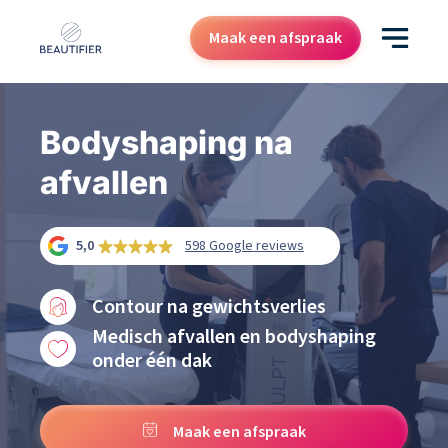
Maak een afspraak
Behandelingen
Bodyshaping na
Resultaten
afvallen
Kenniscentrum
Over ons
5,0
598 Google reviews
Contact
Contour na gewichtsverlies
Cadeaubon
Medisch afvallen en bodyshaping
onder één dak
Maak een afspraak