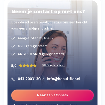
Neem je contact op met ons?
Boek direct je afspraak, of stuur ons een bericht
voor een vrijblijvend advies.
Aangesloten bij NVCG
NVH geregistreerd
ANBOS & SKIN geregistreerd
5,0
598 Google reviews
043-2003130
info@beautifier.nl
Maak een afspraak