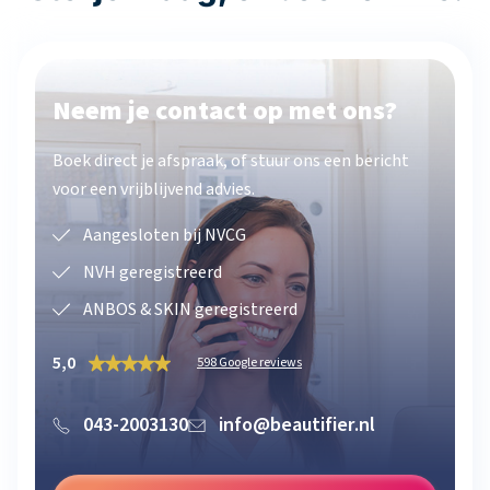
Neem je contact op met ons?
Boek direct je afspraak, of stuur ons een bericht
voor een vrijblijvend advies.
Aangesloten bij NVCG
NVH geregistreerd
ANBOS & SKIN geregistreerd
5,0
598 Google reviews
043-2003130
info@beautifier.nl