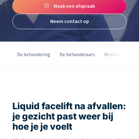
Maak een afspraak
Neem contact op
.A.Q.
De behandeling
De behandelaars
Werkwijze
Liquid facelift na afvallen:
je gezicht past weer bij
hoe je je voelt