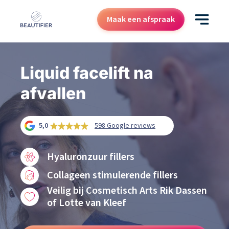
Maak een afspraak
Behandelingen
Liquid facelift na
Resultaten
afvallen
Kenniscentrum
Over ons
5,0
598 Google reviews
Contact
Hyaluronzuur fillers
Cadeaubon
Collageen stimulerende fillers
Veilig bij Cosmetisch Arts Rik Dassen
of Lotte van Kleef