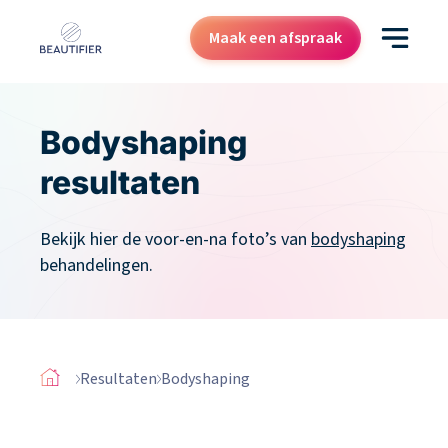
Maak een afspraak
Behandelingen
Bodyshaping
Resultaten
resultaten
Kenniscentrum
Bekijk hier de voor-en-na foto’s van
bodyshaping
Over ons
behandelingen.
Contact
Cadeaubon
Resultaten
Bodyshaping