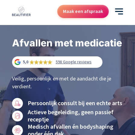
Maak een afspraak
Behandelingen
Afvallen met medicatie
Resultaten
5,0
598 Google reviews
Kenniscentrum
Over ons
Veilig, persoonlijk en met de aandacht die je
Contact
verdient.
Cadeaubon
Persoonlijk consult bij een echte arts
Actieve begeleiding, geen passief
receptje
Medisch afvallen én bodyshaping
onder één dak