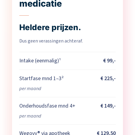
medicatie
Heldere prijzen.
Dus geen verassingen achteraf.
Intake (eenmalig)¹
€ 99,-
Startfase mnd 1–3²
€ 225,-
per maand
Onderhoudsfase mnd 4+
€ 149,-
per maand
Wegovy® via apotheek
€ 129,50