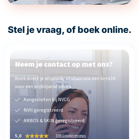
Stel je vraag, of boek online.
Neem je contact op met ons?
Boek direct je afspraak, of stuur ons een bericht
voor een vrijblijvend advies.
Aangesloten bij NVCG
NVH geregistreerd
ANBOS & SKIN geregistreerd
5,0
598 Google reviews