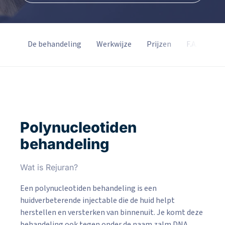
tact
De behandeling
Werkwijze
Prijzen
F.A.Q.
Polynucleotiden
behandeling
Wat is Rejuran?
Een polynucleotiden behandeling is een
huidverbeterende injectable die de huid helpt
herstellen en versterken van binnenuit. Je komt deze
behandeling ook tegen onder de naam zalm DNA