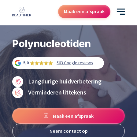
Maak een afspraak
Behandelingen
Polynucleotiden
Resultaten
5,0
563 Google reviews
Kenniscentrum
Over ons
Langdurige huidverbetering
Contact
Verminderen littekens
Cadeaubon
Maak een afspraak
Neem contact op