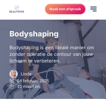
Maak een afspraak
Behandelingen
Bodyshaping
Resultaten
Bodyshaping is een ideale manier om
Kenniscentrum
zonder operatie de contour van jouw
Over ons
lichaam te verbeteren.
Contact
Cadeaubon
Linde
04 februari 2025
10 minuten