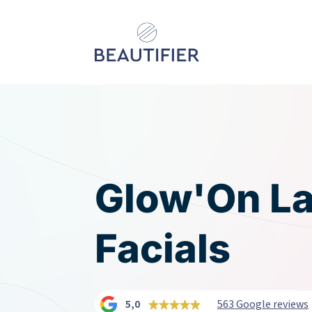
Behandelingen
Resultaten
Glow'On L
Facials
Kenniscentrum
Over ons
Contact
5,0
563 Google reviews