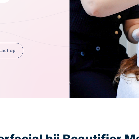
act op
facial bij Beautifier M