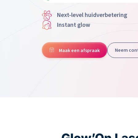
Cadeaubon
Next-level huidverbetering
Instant glow
Neem cont
Maak een afspraak
Glow’On Laser