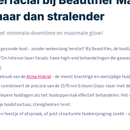
aar dan stralender
 met minimale downtime en maximale glow!
n gezonde huid – zonder wekenlang herstel? Bij Beautifier, dé huidl
On Intense laser facials: twee high-end behandelingen die geava
.
bruik van de
Alma Hybrid
– de meest krachtige en veelzijdige hu
 combineert de precisie van de 1570 nm Erbium Glass-laser met de
iepere huidlagen als het huidoppervlak effectief behandelen. Het r
e huidstructuur, stevigheid en teint.
en feestje of afspraak, of juist structurele huidverjonging zoekt 