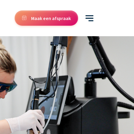
Maak een afspraak
5,0
563 Google reviews
Heb je een
vraag over
Injectables
?