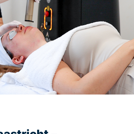
Vraag ‘t aan drs. Rik Dassen.
043 200 3130
Neem contact op
aastricht –