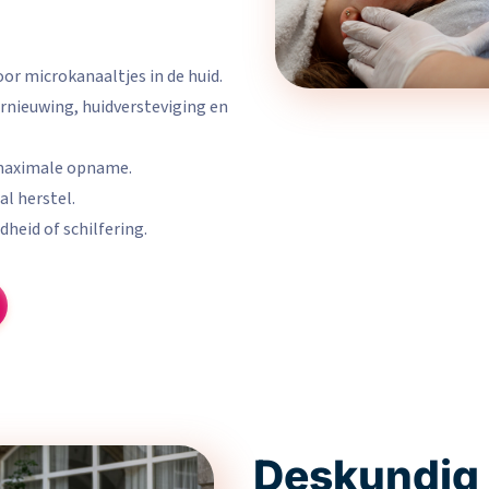
oor microkanaaltjes in de huid.
rnieuwing, huidversteviging en
 maximale opname.
l herstel.
heid of schilfering.
Deskundig 