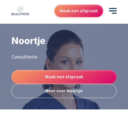
Maak een afspraak
Behandelingen
Noortje
Resultaten
Consultente
Kenniscentrum
Over ons
Maak een afspraak
Contact
Cadeaubon
Meer over Noortje