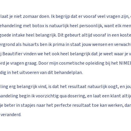
at je niet zomaar doen. Ik begrijp dat er vooraf veel vragen zijn
ehandeling met botox is natuurlijk heel persoonlijk, want elk mens
oede intake heel belangrijk. Dit gebeurt altijd vooraf in een koste
tergrond als huisarts ben ik prima in staat jouw wensen en verwac
j Beautifier vinden we het ook heel belangrijk dat je weet waar je 
ord je vragen graag. Door mijn cosmetische opleiding bij het NIM
dig in het uitvoeren van dit behandelplan.
ing erg belangrijk vind, is dat het resultaat natuurlijk oogt, en j
handeling begin ik voorzichtig qua dosering, en laat een klant alt
t je beter in stapjes naar het perfecte resultaat toe kan werken, d
e veranderd.