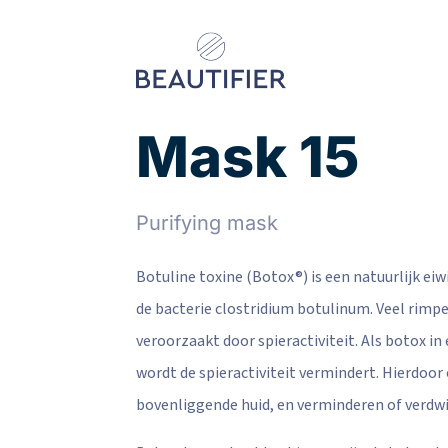
Mask 15
Behandelingen
Resultaten
Purifying mask
Botuline toxine (Botox®) is een natuurlijk ei
de bacterie clostridium botulinum. Veel rimpe
veroorzaakt door spieractiviteit. Als botox in
Kenniscentrum
wordt de spieractiviteit vermindert. Hierdoor
Over ons
bovenliggende huid, en verminderen of verdwi
Contact