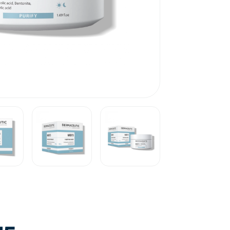
Vraag ‘t aan drs. Rik Dassen.
043 200 3130
Neem contact op