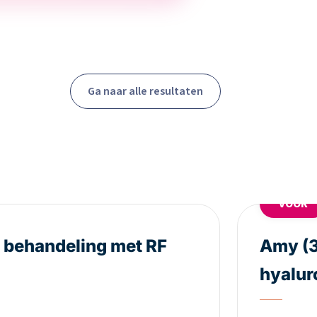
Ga naar alle resultaten
VOOR
e behandeling met RF
Amy (3
hyalur