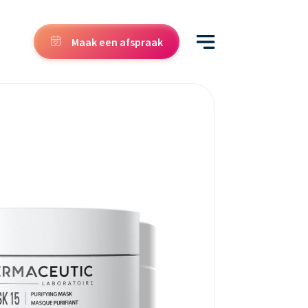
Maak een afspraak
5,0
563 Google reviews
Heb je een
vraag over
Injectables
?