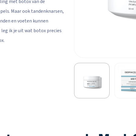
ling met botox van de
pels. Maar ook tandenknarsen,
anden en voeten kunnen
eg ik je uit wat botox precies
ox.