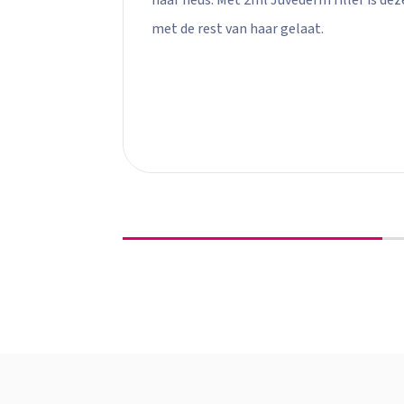
haar neus. Met 2ml Juvederm filler is de
met de rest van haar gelaat.