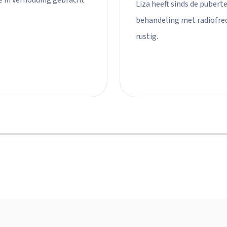
ze in verhouding gebracht
Liza heeft sinds de pubert
behandeling met radiofre
rustig.