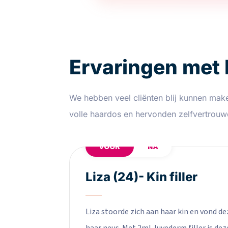
Ervaringen met
We hebben veel cliënten blij kunnen mak
volle haardos en hervonden zelfvertrouw
VOOR
NA
Liza (24)- Kin filler
Liza stoorde zich aan haar kin en vond d