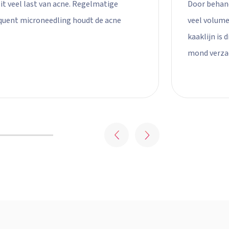
eit veel last van acne. Regelmatige
Door behand
quent microneedling houdt de acne
veel volume
kaaklijn is 
mond verza