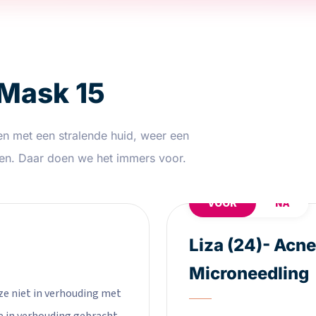
 Mask 15
en met een stralende huid, weer een
en. Daar doen we het immers voor.
VOOR
NA
Liza (24)- Acn
Microneedling
eze niet in verhouding met