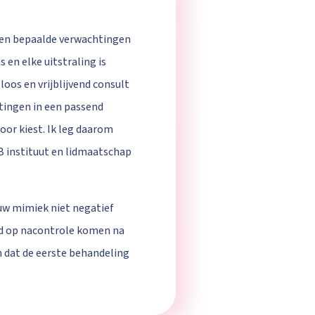
, en bepaalde verwachtingen
 en elke uitstraling is
loos en vrijblijvend consult
htingen in een passend
voor kiest. Ik leg daarom
EB instituut en lidmaatschap
ouw mimiek niet negatief
ijd op nacontrole komen na
an dat de eerste behandeling