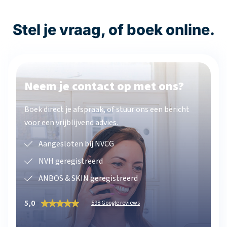
Stel je vraag, of boek online.
Neem je contact op met ons?
Boek direct je afspraak, of stuur ons een bericht
voor een vrijblijvend advies.
Aangesloten bij NVCG
NVH geregistreerd
ANBOS & SKIN geregistreerd
5,0
598 Google reviews