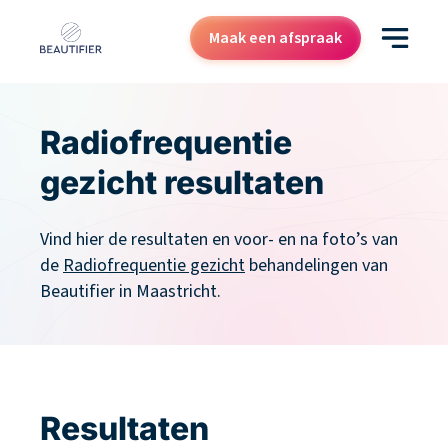
Maak een afspraak
Behandelingen
Radiofrequentie
Resultaten
gezicht resultaten
Kenniscentrum
Vind hier de resultaten en voor- en na foto’s van
Over ons
de
Radiofrequentie gezicht
behandelingen van
Contact
Beautifier in Maastricht.
Cadeaubon
Resultaten