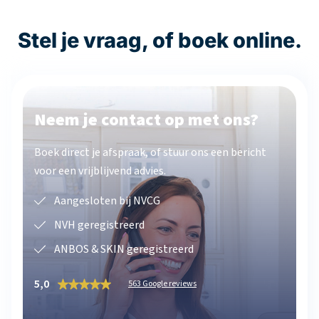
Stel je vraag, of boek online.
Neem je contact op met ons?
Boek direct je afspraak, of stuur ons een bericht
voor een vrijblijvend advies.
Aangesloten bij NVCG
NVH geregistreerd
ANBOS & SKIN geregistreerd
5,0
563 Google reviews