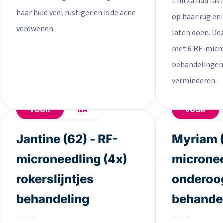
Thirza had last
haar huid veel rustiger en is de acne
op haar rug en 
verdwenen.
laten doen. De
met 6 RF-micr
behandelingen 
verminderen.
VOOR
NA
VOOR
Jantine (62) - RF-
Myriam (
microneedling (4x)
micronee
rokerslijntjes
onderoo
behandeling
behande