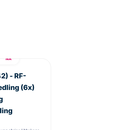
NA
2) - RF-
dling (6x)
g
ling