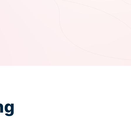
Vraag ‘t aan drs. Rik Dassen.
043 200 3130
Neem contact op
ng