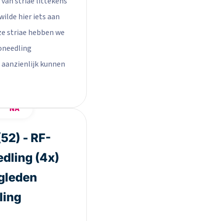
 van striae littekens
wilde hier iets aan
ze striae hebben we
oneedling
aanzienlijk kunnen
NA
52) - RF-
dling (4x)
gleden
ling