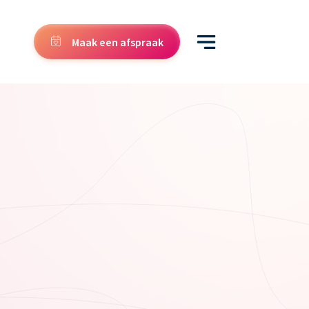
Maak een afspraak
5,0
563 Google reviews
Heb je een
vraag over
Injectables
?