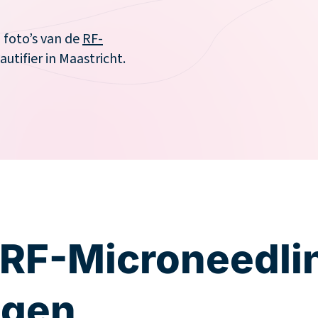
a foto’s van de
RF-
tifier in Maastricht.
 RF-Microneedli
ngen