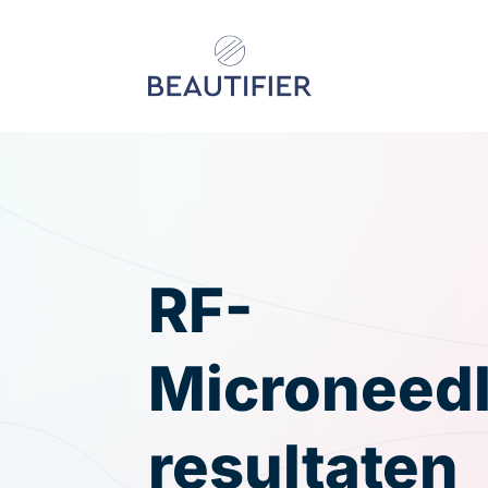
Behandelingen
Resultaten
RF-
Microneedl
Kenniscentrum
Over ons
resultaten
Contact