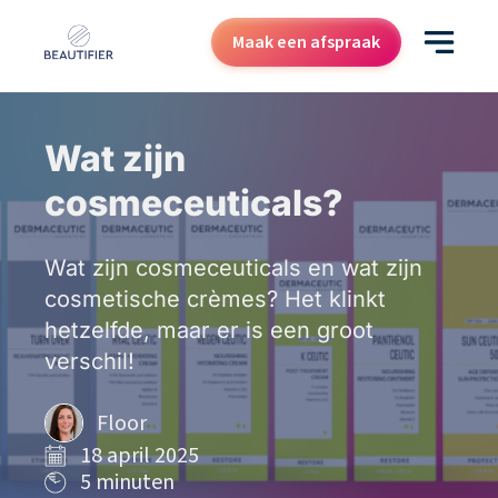
Maak een afspraak
Behandelingen
Wat zijn
Resultaten
cosmeceuticals?
Kenniscentrum
Wat zijn cosmeceuticals en wat zijn
Over ons
cosmetische crèmes? Het klinkt
Contact
hetzelfde, maar er is een groot
Cadeaubon
verschil!
Floor
18 april 2025
5 minuten